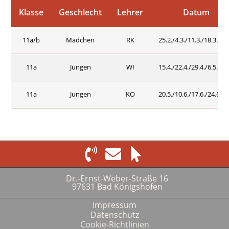
Klasse
Geschlecht
Lehrer
Datum
11a/b
Mädchen
RK
25.2./4.3./11.3./18.3./25.
11a
Jungen
WI
15.4./22.4./29.4./6.5./13.
11a
Jungen
KO
20.5./10.6./17.6./24.6./1.
Dr.-Ernst-Weber-Straße 16
97631 Bad Königshofen
Impressum
Datenschutz
Cookie-Richtlinien