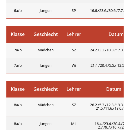
6a/b
Jungen
SP
16.6./23.6./30.6./7.7./14
Klasse
Geschlecht
Lehrer
Datum
7a/b
Mädchen
SZ
24.2./3.3./10.3./17.3./24
7a/b
Jungen
Wi
21.4./28.4./5.5./ 12.5./19
Klasse
Geschlecht
Lehrer
Datum
8a/b
Mädchen
SZ
26.2./5.3./12.3./19.3./26.
21.5./11.6./18.6./25.
8a/b
Jungen
ML
16.4./23.4./30.4./7.5./
2.7./9.7./16.7./23.7.