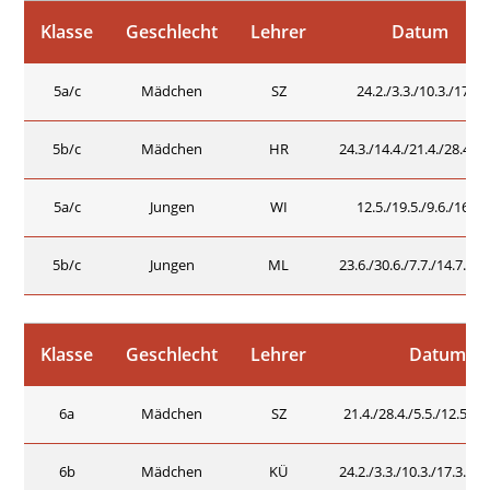
Klasse
Geschlecht
Lehrer
Datum
5a/c
Mädchen
SZ
24.2./3.3./10.3./17.3.
5b/c
Mädchen
HR
24.3./14.4./21.4./28.4./5.
5a/c
Jungen
WI
12.5./19.5./9.6./16.6.
5b/c
Jungen
ML
23.6./30.6./7.7./14.7./21.
Klasse
Geschlecht
Lehrer
Datum
6a
Mädchen
SZ
21.4./28.4./5.5./12.5./19
6b
Mädchen
KÜ
24.2./3.3./10.3./17.3./24