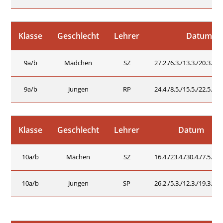
Klasse
Geschlecht
Lehrer
Datum
9a/b
Mädchen
SZ
27.2./6.3./13.3./20.3./27
9a/b
Jungen
RP
24.4./8.5./15.5./22.5./12
Klasse
Geschlecht
Lehrer
Datum
10a/b
Mächen
SZ
16.4./23.4./30.4./7.5./21.
10a/b
Jungen
SP
26.2./5.3./12.3./19.3./26.